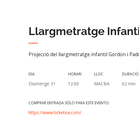
Llargmetratge Infant
Projecció del llargmetratge infantil Gordon i Pa
DIA
HORARI
LLOC
DURACIÓ
Diumenge 31
12:00
MACBA
62 min
COMPRAR ENTRADA SÓLO PARA ESTE EVENTO:
https://www.ticketea.com/